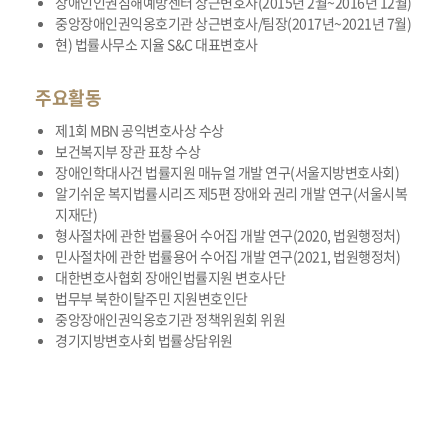
장애인인권침해예방센터 상근변호사(2015년 2월~2016년 12월)
중앙장애인권익옹호기관 상근변호사/팀장(2017년~2021년 7월)
현) 법률사무소 지율 S&C 대표변호사
주요활동
제1회 MBN 공익변호사상 수상
보건복지부 장관 표창 수상
장애인학대사건 법률지원 매뉴얼 개발 연구(서울지방변호사회)
알기쉬운 복지법률시리즈 제5편 장애와 권리 개발 연구(서울시복
지재단)
형사절차에 관한 법률용어 수어집 개발 연구(2020, 법원행정처)
민사절차에 관한 법률용어 수어집 개발 연구(2021, 법원행정처)
대한변호사협회 장애인법률지원 변호사단
법무부 북한이탈주민 지원변호인단
중앙장애인권익옹호기관 정책위원회 위원
경기지방변호사회 법률상담위원