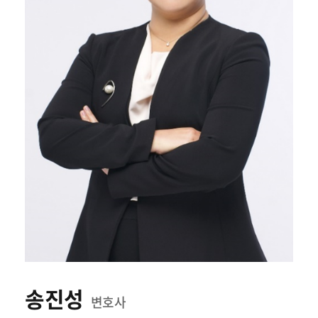
송진성
변호사