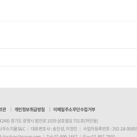
약관
개인정보취급방침
이메일주소무단수집거부
14248) 경기도 광명시 범안로 1039 삼호빌딩 701호(하안동)
사무소지율S&C
｜
대표변호사 : 송진성, 이정민
｜
사업자등록번호 : 392-28-0085
l:
jiyulsnc@naver.com
｜
Tel:
02-899-1667
｜
Fax: 02-897-7893